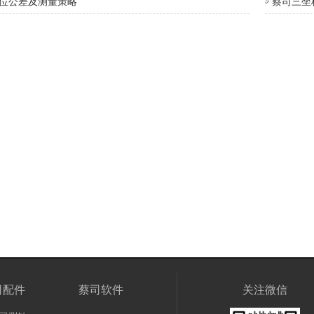
形位公差及测量策略
蔡司三坐
司配件
蔡司软件
关注微信