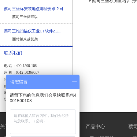
蔡司三坐标测量培训-
蔡司三坐标安装地点哪些要求？可...
蔡司三坐标可以
蔡司三维扫描仪工业CT软件ZE...
面对越来越复杂
联系我们
电 话：400-1500-108
座 机：0512-50369657
传 真：0512-57566118
请您留言
邮 箱：zeiss.sale@yosoar.com
地 址：昆山市春晖路664号嘉裕国际广
请留下您的信息我们会尽快联系您4
场1幢1001室
001500108
关于我们
新闻中心
产品中心
蔡