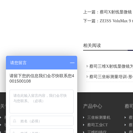
上一篇：
蔡司X射线显微镜 Xrad
下一篇：
ZEISS VoluMax
相关阅读
请您留言
蔡司三维X射线显微镜为
请留下您的信息我们会尽快联系您4
蔡司三坐标测量培训-
001500108
关于我们
新闻中心
产品中心
蔡
蔡司简介
新闻资讯..
三坐标测量机
蔡
视频介绍
行内新闻..
蔡司工业CT
蔡
常见问题
展会信息..
三维扫描仪
蔡