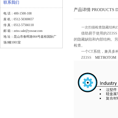
联系我们
产品详情 PRODUCTS D
电 话：400-1500-108
座 机：0512-50369657
传 真：0512-57566118
一次扫描检查隐藏结构ZEISS
邮 箱：zeiss.sale@yosoar.com
借助易于使用的ZEISS 
地 址：昆山市春晖路664号嘉裕国际广
的隐藏缺陷和内部结构。另
场1幢1001室
检查。
一个CT系统，兼具多
ZEISS
METROTOM