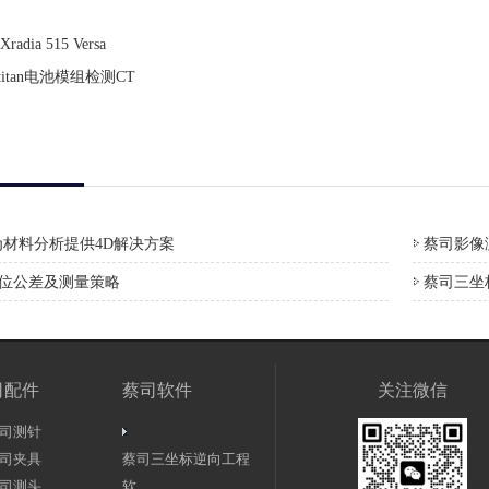
ia 515 Versa
 9 titan电池模组检测CT
材料分析提供4D解决方案
蔡司影像测
形位公差及测量策略
蔡司三坐
司配件
蔡司软件
关注微信
司测针
司夹具
蔡司三坐标逆向工程
司测头
软...