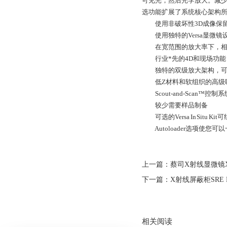
可见光，然后光学放大。减少对
选功能扩展了系统核心架构
使用非破坏性3D成像保留
使用独特的Versa显微镜
在宽范围的放大率下，相同样
行业*先的4D和现场功能，
独特的双级放大架构，可通
低Z材料和软组织的高级
Scout-and-Scan
较少需要样品制备
可选的Versa In Sit
Autoloader选项使
上一篇：
蔡司X射线显微镜Xradi
下一篇：
X射线屏蔽柜SRE 
相关阅读