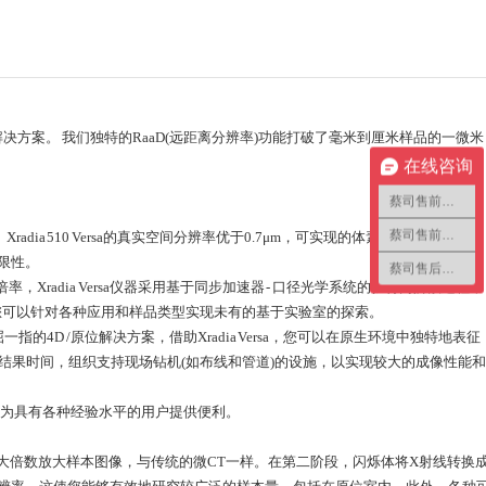
D解决方案。 我们独特的RaaD(远距离分辨率)功能打破了毫米到厘米样品的一微米
在线咨询
蔡司售前咨询1
蔡司售前咨询2
dia 510 Versa的真实空间分辨率优于0.7μm，可实现的体素尺寸低于70 nm。
限性。
蔡司售后咨询
radia Versa仪器采用基于同步加速器 - 口径光学系统的独特两阶段过程，
)，您可以针对各种应用和样品类型实现未有的基于实验室的探索。
 /原位解决方案，借助Xradia Versa，您可以在原生环境中独特地表征
的结果时间，组织支持现场钻机(如布线和管道)的设施，以实现较大的成像性能和
sa易于为具有各种经验水平的用户提供便利。
几何放大倍数放大样本图像，与传统的微CT一样。在第二阶段，闪烁体将X射线转换