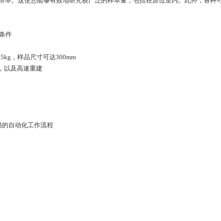
微米分辨率。这使您能够有效地研究较广泛的样本量，包括在原位室内。此外，各种
条件
g，样品尺寸可达300mm
，以及高速重建
描的自动化工作流程