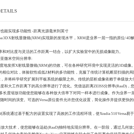
ETAILS
实现多功能性 - 距离光源毫米到英寸
a 3D
X射线显微镜
(XRM)实现新的发现水平，XRM是业界一屈一指的原位/ 4
和对比度与灵活的工作距离一结合，以扩大实验室中的无损成像能力。
微米空间分辨率:
大限度地发挥
X射线显微镜
(XRM)的功效，可在各种研究环境中实现灵活的3D成像。 Xra
的相位对比，体验软性或低Z材料的多功能性，克服了传统计算机断层扫描的局
能，并将科学研究扩展到平板系统的极限之外。传统的层析成像依赖于单级放大倍率，X
度和大工作距离下的高分辨率进行了优化。凭借远距离ZEISS分辨率(RaaD
缩放功能使您能够在各种放大倍率下对同一样本进行成像。作为业界一屈一指的4D
随时间的演变。可选的Versa原位套件允许您优化设置，简化操作并提供更快
an控制系统通过基于配方的设置实现了高效的工作流程环境，使Xradia 510 Ver
采用两级放大技术，使您能够在远处(RaaD)独特地实现分辨率。在一阶段，通过