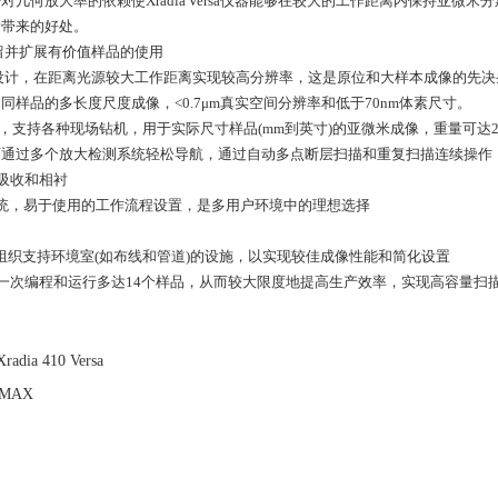
几何放大率的依赖使Xradia Versa仪器能够在较大的工作距离内保持亚
所带来的好处。
并扩展有价值样品的使用
设计，在距离光源较大工作距离实现较高分辨率，这是原位和大样本成像的先决
品的多长度尺度成像，<0.7μm真实空间分辨率和低于70nm体素尺寸。
支持各种现场钻机，用于实际尺寸样品(mm到英寸)的亚微米成像，重量可达25k
过多个放大检测系统轻松导航，通过自动多点断层扫描和重复扫描连续操作
吸收和相衬
™控制系统，易于使用的工作流程设置，是多用户环境中的理想选择
u Kit可组织支持环境室(如布线和管道)的设施，以实现较佳成像性能和简化设置
您可以一次编程和运行多达14个样品，从而较大限度地提高生产效率，实现高容量扫
a 410 Versa
MAX