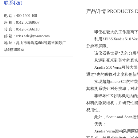
联系我们
产品详情 PRODUCTS D
电 话：400-1500-108
座 机：0512-50369657
传 真：0512-57566118
即使在较大的工作距离下也能
邮 箱：zeiss.sale@yosoar.com
利用ZEISS Xradia 510 Vers
地 址：昆山市春晖路664号嘉裕国际广
分辨率屏障。
场1幢1001室
该仪器将世界*先的分辨率
从源到毫米到英寸的真实亚
Xradia 510 Versa可较
通过*先的吸收对比度和创新
实现超越micro-CT的性
其检测系统针对分辨率，对比
非破坏性X射线和灵活的多长度
材料的微观结构，并研究性能
易用性。
此外，Scout-and-Sc
优势：
Xradia Versa架构