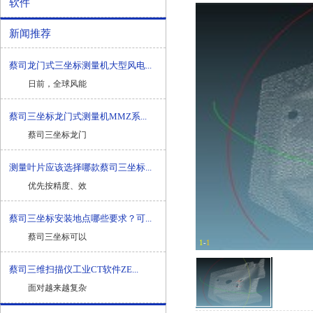
软件
新闻推荐
蔡司龙门式三坐标测量机大型风电...
日前，全球风能
蔡司三坐标龙门式测量机MMZ系...
蔡司三坐标龙门
测量叶片应该选择哪款蔡司三坐标...
优先按精度、效
蔡司三坐标安装地点哪些要求？可...
蔡司三坐标可以
1
-
1
蔡司三维扫描仪工业CT软件ZE...
面对越来越复杂