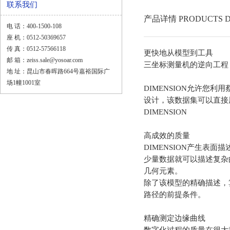
联系我们
产品详情 PRODUCTS D
电 话：400-1500-108
座 机：0512-50369657
传 真：0512-57566118
更快地从模型到工具
邮 箱：zeiss.sale@yosoar.com
三坐标测量机
的逆向工程
地 址：昆山市春晖路664号嘉裕国际广
场1幢1001室
DIMENSION允许您
设计，该数据集可以直接
DIMENSION
高成效的质量
DIMENSION产生表
少量数据就可以描述复杂
几何元素。
除了该模型的精确描述，
路径的前提条件。
精确测定边缘曲线