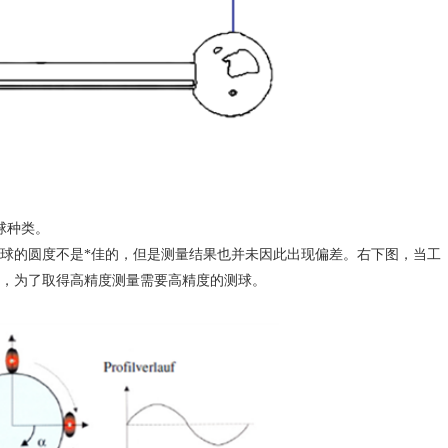
球种类。
球的圆度不是*佳的，但是测量结果也并未因此出现偏差。右下图，当工
，为了取得高精度测量需要高精度的测球。