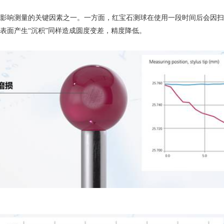
响测量的关键因素之一。一方面，红宝石测球在使用一段时间后会因扫
表面产生“沉积”同样造成圆度变差，精度降低。