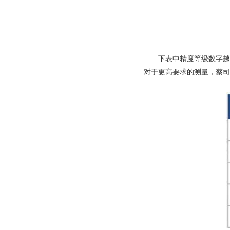
下表中精度等级数字越小代
对于更高要求的测量，蔡司