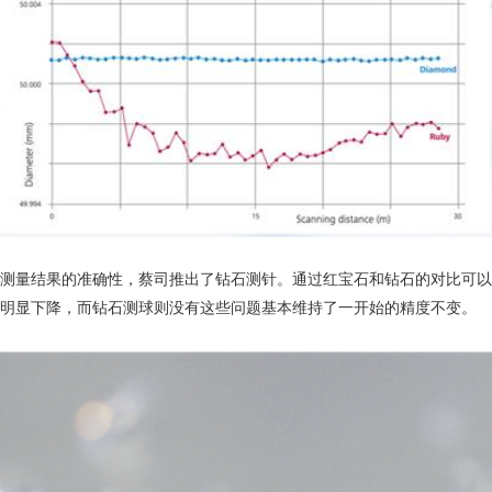
量结果的准确性，蔡司推出了钻石测针。通过红宝石和钻石的对比可以
明显下降，而钻石测球则没有这些问题基本维持了一开始的精度不变。