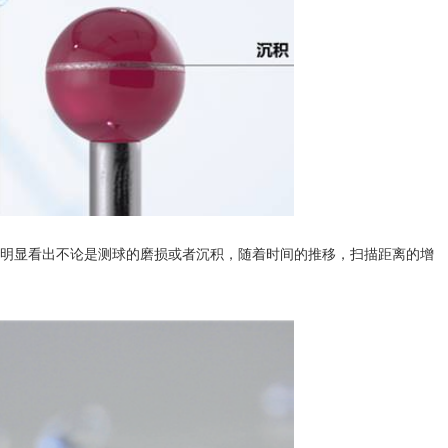
明显看出不论是测球的磨损或者沉积，随着时间的推移，扫描距离的增