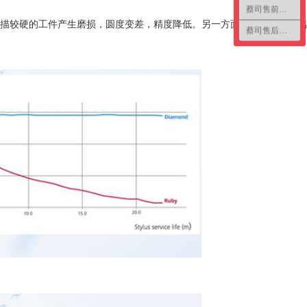
蔡司售前咨询2
描较硬的工件产生磨损，圆度变差，精度降低。另一方面，扫描较软的铝
蔡司售后咨询