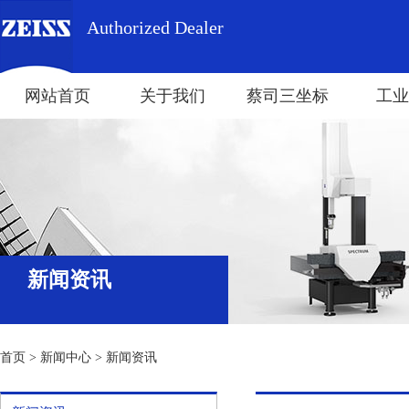
Authorized Dealer
网站首页
关于我们
蔡司三坐标
工业
新闻资讯
首页
>
新闻中心
>
新闻资讯