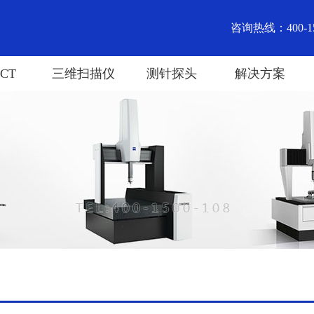
咨询热线：400-15
CT
三维扫描仪
测针探头
解决方案