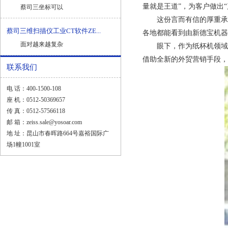
量就是王道”，为客户做出
蔡司三坐标可以
这份言而有信的厚重承诺
蔡司三维扫描仪工业CT软件ZE...
各地都能看到由新德宝机器
面对越来越复杂
眼下，作为纸杯机领域的“
借助全新的外贸营销手段，
联系我们
电 话：400-1500-108
座 机：0512-50369657
传 真：0512-57566118
邮 箱：zeiss.sale@yosoar.com
地 址：昆山市春晖路664号嘉裕国际广
场1幢1001室