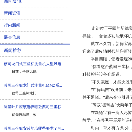
新闻资讯
新闻资讯
行内新闻
走进位于平阳的新德宝车间
操控，一台台多功能纸杯机
展会信息
就在不久前，新德宝再次
新闻推荐
迎来了后疫情时代的崭新转
举目四顾，记者发现20多
蔡司龙门式三坐标测量机大型风电...
“你看这台
蔡司三坐标
日前，全球风能
科技检验设备介绍道。
“不失毫厘，才能决胜千里
蔡司三坐标龙门式测量机MMZ系...
在“德玛吉”设备前，朱
蔡司三坐标龙门
并不通晓。“后来企业引进
“驾驭‘德玛吉’快两年了
测量叶片应该选择哪款蔡司三坐标...
在新德宝有一所人尽皆知的
优先按精度、效
教学。”在蔡秀平展示的课
对内，育才有方;对外，客
蔡司三坐标安装地点哪些要求？可...