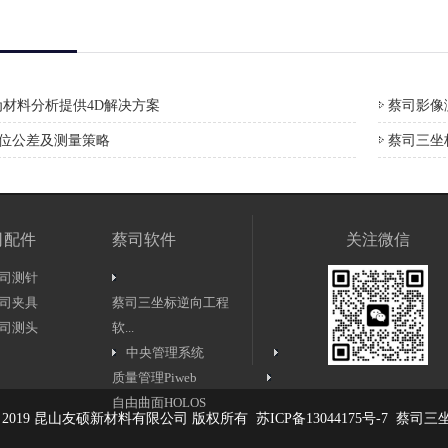
材料分析提供4D解决方案
蔡司影像测
形位公差及测量策略
蔡司三坐
司配件
蔡司软件
关注微信
司测针
司夹具
蔡司三坐标逆向工程
司测头
软...
中央管理系统
质量管理Piweb
自由曲面HOLOS
ht © 2019 昆山友硕新材料有限公司 版权所有
苏ICP备13044175号-7
蔡司三