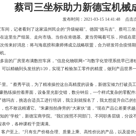
蔡司三坐标助力新德宝机械
发布时间：2021-03-15 14:41:48 点
，记者看到了这家温州民企的“升级秘籍”。德国“德马吉”、
蔡司三坐
在这里生产组装、走向市场。当你在肯德基、麦当劳喝着可乐，抑或在星
传来好消息：将与海底捞和康师傅成立战略联盟，合力研发符合疫情期间
机。
亩的厂房里布满数控车床，“信息化物联网+”与数字化管理系统早已潜
，可以精确到头发丝的1/20，实现了检验加工零件的精度，做到产品世
。” 蔡秀平说，为了精准操控这台高精度的设备，新德宝倾力打破员工实操
豪熟练操控着界面，设备里光影交错，数分钟后，一个样式复杂的零配件
了德玛吉，挑选合适员工进行培训，我立刻就报名了，我太想提升自己的
，也不敢说精通它。”朱豪拍拍身旁的“大家伙”道，“现在产品公差要求
“学校”，新德宝商学院。“我们按照不同部门、不同职务层级，分设不
程表中，各种课程干货满满。
户至上。“只有生产价格合理、质量上乘、高性价比的产品，以及提供全