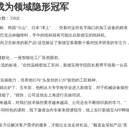
成为领域隐形冠军
击次数：
358次
标
、韩国“斗山”、日本“津上”……凭着对这些名字拗口的加工设备的精准
巴克点杯咖啡时，手中的纸杯就有可能出自新德宝的纸杯机。
卫生标准的新产品!这也验证了新德宝靠着数十载对技术研发的专注力
移默化，一座智能化工厂跃然眼前。
界一流的标准。”在恒温精密加工车间，新德宝商学院院长蔡秀平指着一台高
能力，培养他们与“头发丝的1/20”较劲的工匠精神。
就出炉了。五年前，他刚从大专学校毕业进入新德宝，对于机械设备操控
技能了。”很快，公司送他去上海进行实操培训。
越来越高，对我们技术操控要求越来越高。公司还在不断组织新的学习。”
同特色的课程，线下邀请业内专家来授课指导，线上实行新德宝APP网
方位解决客户需求的服务，才能让企业走得长远。”戴道金深知产品“质