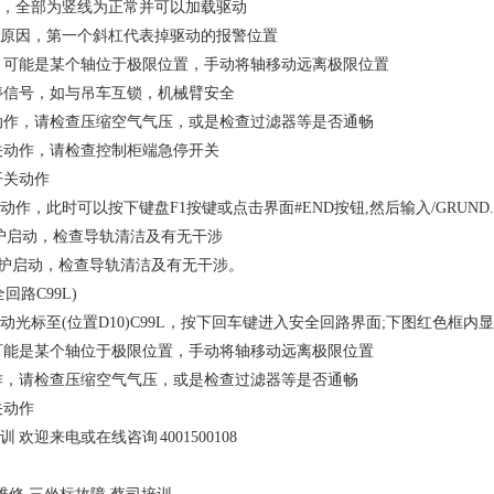
，全部为竖线为正常并可以加载驱动
原因，第一个斜杠代表掉驱动的报警位置
作，可能是某个轴位于极限位置，手动将轴移动远离极限位置
急停信号，如与吊车互锁，机械臂安全
关动作，请检查压缩空气气压，或是检查过滤器等是否通畅
开关动作，请检查控制柜端急停开关
开关动作
器动作，此时可以按下键盘F1按键或点击界面#END按钮,然后输入/GRUN
载保护启动，检查导轨清洁及有无干涉
过载保护启动，检查导轨清洁及有无干涉。
路C99L)
标至(位置D10)C99L，按下回车键进入安全回路界面;下图红色框内
可能是某个轴位于极限位置，手动将轴移动远离极限位置
作，请检查压缩空气气压，或是检查过滤器等是否通畅
关动作
训
欢迎来电或在线咨询 4001500108