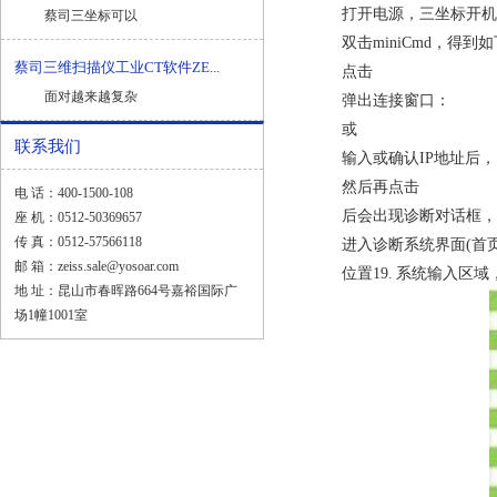
打开电源，三坐标开机;
蔡司三坐标可以
双击miniCmd，得到
蔡司三维扫描仪工业CT软件ZE...
点击
面对越来越复杂
弹出连接窗口：
或
联系我们
输入或确认IP地址后，
然后再点击
电 话：400-1500-108
后会出现诊断对话框，退
座 机：0512-50369657
传 真：0512-57566118
进入诊断系统界面(首页)
邮 箱：zeiss.sale@yosoar.com
位置19. 系统输入区域，
地 址：昆山市春晖路664号嘉裕国际广
场1幢1001室