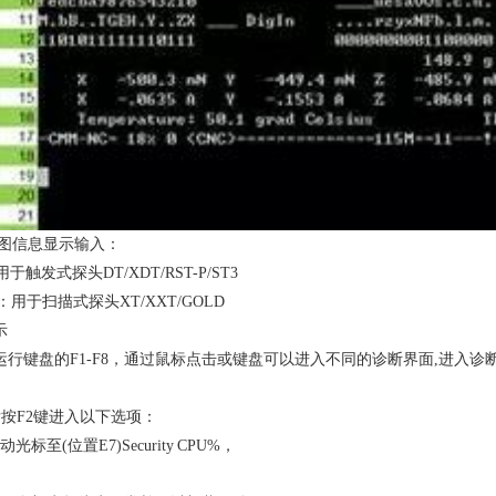
如图信息显示输入：
触发式探头DT/XDT/RST-P/ST3
车：用于扫描式探头XT/XXT/GOLD
示
行键盘的F1-F8，通过鼠标点击或键盘可以进入不同的诊断界面,进入诊断系统
按F2键进入以下选项：
位置E7)Security CPU%，