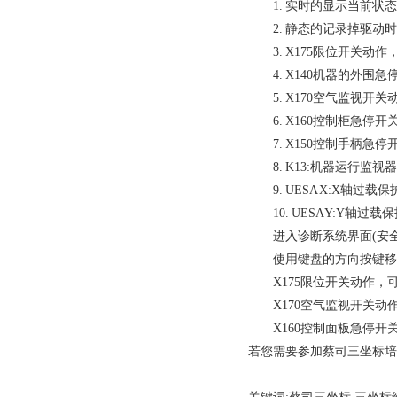
1. 实时的显示当前状态
2. 静态的记录掉驱动时
3. X175限位开关动
4. X140机器的外围
5. X170空气监视开
6. X160控制柜急停
7. X150控制手柄急停
8. K13:机器运行监视
9. UESA X:X轴过
10. UESA Y:Y轴
进入诊断系统界面(安全回
使用键盘的方向按键移动光
X175限位开关动作，
X170空气监视开关动
X160控制面板急停开
若您需要参加
蔡司三坐标培