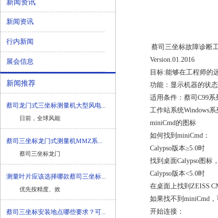
新闻资讯
新闻资讯
行内新闻
蔡司三坐标
故障诊断工具
Version.01.2016
展会信息
目标:能够在工程师的远
新闻推荐
功能：显示机器的状态;
适用条件：蔡司C99系列
蔡司龙门式三坐标测量机大型风电...
工作站系统Windows
日前，全球风能
miniCmd的图标
如何找到miniCmd：
蔡司三坐标龙门式测量机MMZ系...
Calypso版本≥5.0时
蔡司三坐标龙门
找到桌面Calypso图标，右
Calypso版本<5.0时
测量叶片应该选择哪款蔡司三坐标...
在桌面上找到ZEISS CMM
优先按精度、效
如果找不到miniCmd
开始连接：
蔡司三坐标安装地点哪些要求？可...