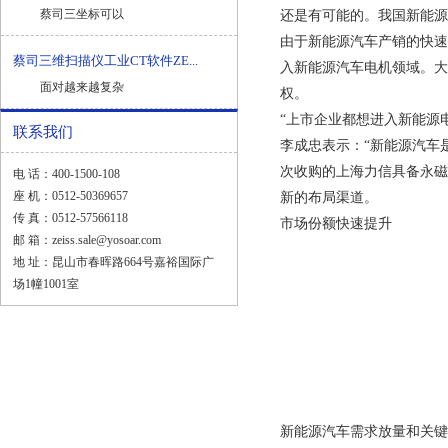
蔡司三坐标可以
还是有可能的。我国新能源
由于新能源汽车产销的快速
蔡司三维扫描仪工业CT软件ZE...
入新能源汽车电机领域。大
面对越来越复杂
权。
“上市企业都想进入新能源电
联系我们
李成忠表示：“新能源汽车
次收购的上海力信具备永磁
电 话：400-1500-108
座 机：0512-50369657
新的布局渠道。
传 真：0512-57566118
市场份额快速提升
邮 箱：zeiss.sale@yosoar.com
地 址：昆山市春晖路664号嘉裕国际广
场1幢1001室
新能源汽车需求放量和关键