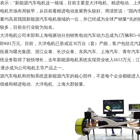
表示：“新能源汽车电机这一领域，目前主要是大洋电机、精进电动、上
电机市场布局较早，从目前看精进电动发展势头较好。周清哲说：“国内
量均高居我国新能源汽车电机领域的一位，并已经成为全球产销量*先的
较多，目前在行业较为知名。
大洋电机公司本部和上海电驱动分别销售电动汽车动力总成为
2
万辆和
5~
润
9681
万元。目前，大洋电机已形成近
30
万台（套）产能，客户包括北汽
拓展与曙光集团、浙江众泰、长沙众泰、东风汽车、上海汽车、青年汽车
统业务取得了较快增长，去年新能源电机系统实现营业收入
6653
万元；江
并逐步成为公司电机主导产品之一。
源汽车电机和控制系统是新能源汽车的核心部件，不是每个企业都能进入
很难和精进电动、大洋电机、上海大郡较量。