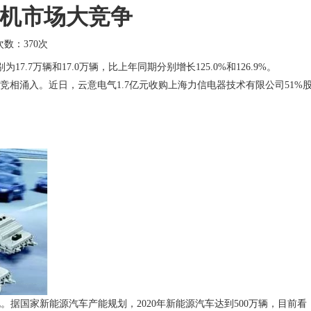
电机市场大竞争
击次数：
370次
别为
17.7
万辆和
17.0
万辆，比上年同期分别增长
125.0%
和
126.9%
。
竞相涌入。近日，云意电气
1.7
亿元收购上海力信电器技术有限公司
51%
说。据国家新能源汽车产能规划，
2020
年新能源汽车达到
500
万辆，目前看