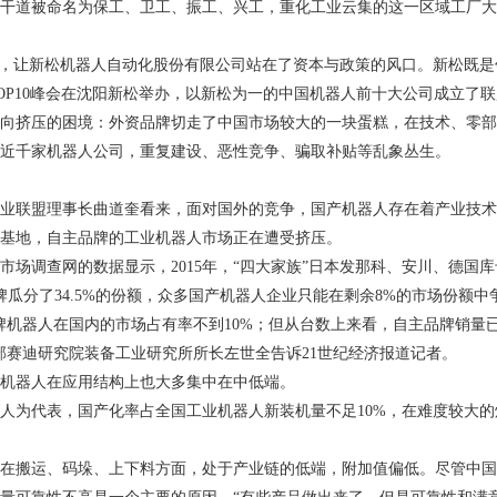
干道被命名为保工、卫工、振工、兴工，重化工业云集的这一区域工厂大
称，让新松机器人自动化股份有限公司站在了资本与政策的风口。新松既
OP10
峰会在沈阳新松举办，以新松为一的中国机器人前十大公司成立了联
向挤压的困境：外资品牌切走了中国市场较大的一块蛋糕，在技术、零部
近千家机器人公司，重复建设、恶性竞争、骗取补贴等乱象丛生。
业联盟理事长曲道奎看来，面对国外的竞争，国产机器人存在着产业技术
基地，自主品牌的工业机器人市场正在遭受挤压。
市场调查网的数据显示，
2015
年，“四大家族”日本发那科、安川、德国
牌瓜分了
34.5%
的份额，众多国产机器人企业只能在剩余
8%
的市场份额中
牌机器人在国内的市场占有率不到
10%
；但从台数上来看，自主品牌销量
部赛迪研究院装备工业研究所所长左世全告诉
21
世纪经济报道记者。
机器人在应用结构上也大多集中在中低端。
人为代表，国产化率占全国工业机器人新装机量不足
10%
，在难度较大的
在搬运、码垛、上下料方面，处于产业链的低端，附加值偏低。尽管中国