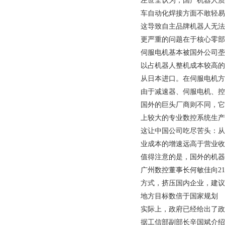
左世全认为，国产机器人质
车自动化焊接方面不敢轻易
这导致自主品牌机器人无法
更严重的问题在于核心零部
伺服电机基本被国外公司垄
以占机器人整机成本较高的
从日本进口。在伺服电机方
由于减速器、伺服电机、控
国外的巨头厂商则不同，它
上较大的专业数控系统生产
这让中国公司吃尽苦头：从
业成本的增速远高于营业收
值得注意的是，国外的机器
广州数控董事长何敏佳向
21
方式，挤压国内企业，建议
地方目标数倍于国家规划
实际上，政府已经给出了政
据工信部副部长辛国斌介绍