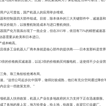
意度与国外差距比较大。比如，系统集成商为了保证稳定性和可靠性，在
用户认可度低，国产机器人的应用举步维艰。
器和控制器四大部件组成。目前，除本体外的三大关键部件中，减速器和
有议价能力，以致整机制造成本与进口整机倒挂。
器国产化方面虽出现了一批企业，但在
2015
年，依旧有
75%
的精密减速器
动器需要从欧美和日本进口。
产成本畸高。
且很多工业机器人厂商本身就是核心部件的提供商——日本发那科是世界
3
倍的价格购买减速器，以近
2
倍的价格购买伺服电机，这使得不少企业营
三角、珠三角纷纷抢滩布局。
速。“这些公司起步比中国早，做得比较成熟，他们有充分空间通过降价
内企业一些政策支持。”
项机器人扶持政策，机器人产业在多地政府的大力支持下正在迅速膨胀。
成了各地的座上宾，地方给资金，给土地，给政策，欢迎它们去建厂。