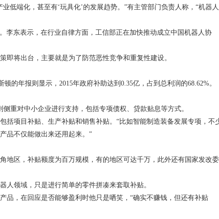
业低端化，甚至有‘玩具化’的发展趋势。”有主管部门负责人称，“机器人
。李东表示，在行业自律方面，工信部正在加快推动成立中国机器人协
策即将出台，主要就是为了防范恶性竞争和重复性建设。
斯顿的年报则显示，
2015
年政府补助达到
0.35
亿，占到总利润的
68.62%
。
则侧重对中小企业进行支持，包括专项债权、贷款贴息等方式。
包括项目补贴、生产补贴和销售补贴。“比如智能制造装备发展专项，不
产品不仅能做出来还用起来。”
角地区，补贴额度为百万规模，有的地区可达千万，此外还有国家发改委
器人领域，只是进行简单的零件拼凑来套取补贴。
产品，在回应是否能够盈利时他只是哂笑，“确实不赚钱，但还有补贴