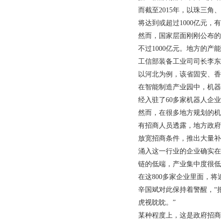
而截至
2015
年，以珠三角、
将达到或超过
1000
亿元，有
然而，国家层面刚刚公布的
不过
1000
亿元。地方的产能
工信部装备工业司司长李东
以河北为例，该省固安、香
在智能制造产业园中，机器
经入驻了
60
多家机器人企业
然而，在很多地方规划的机
有招商人员透露，地方政府
放宽招商条件，推出大量补
涌入这一行业的企业确实在
链的低端，产业集中度很低
在这
800
多家企业里面，将
辛国斌对此保持着警醒，“
虎视眈眈。”
某种程度上，这是政府招商