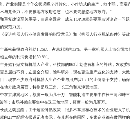
荣，产业实际是个什么状况呢？碎片化，小作坊式的生产，散小弱，高端产
术与竞争力，不要被地方政府忽悠，也不要去忽悠地方政府。”
和重复建设至关重要，曲道奎透露，成立
TOP10
就是要重点讨论这一问题
的规范力度。
《促进机器人行业健康发展的指导意见》和《机器人行业规范条件》等政
年新松获得政府补助
1.26
亿，占总利润的
32%
。另一家机器人上市公司埃
顿去年的利润负增长
50.8%
。
年开始补贴支持机器人产业，科技部的
863
计划也有相应的补贴，发改委
更是层出不穷，左世全介绍，除科研外，现在更注重产业化的支持，大致
目，现在不少政府对机器人生产企业与用户以
1
：
1
的比例给予支持，确保
在地方政府层面，特别是珠三角、长三角和京津冀地区。
中在京津冀地区，额度一般为几十万；智能制造主要集中在长三角和珠三
政策等；市场补贴主要集中在珠三角地区，额度一般为几百万。
长姚之驹提醒，由于这些补贴政策，很多不掌握核心技术的企业进入了机
就向
21
世纪经济报道记者表示，在其所在的园区，多家企业都在做同样的