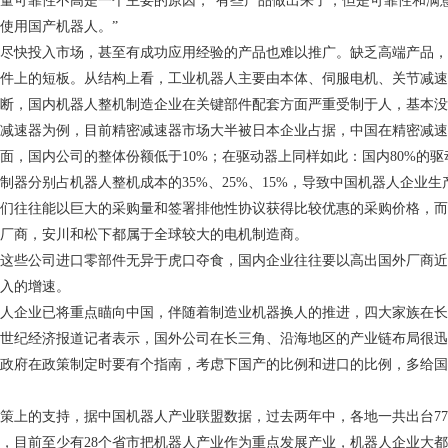
量可靠性不高是一个主要的原因，“有些产品做出来了，但是可靠性和满
使用国产机器人。”
尽快投入市场，甚至有成功应用经验的产品也难以推广。缺乏高端产品，
件上的短板。从结构上看，工业机器人主要由本体、伺服电机、关节减速
断，国内机器人整机制造企业在关键部件配套方面严重受制于人，基本没
减速器为例，目前精密减速器市场大半被日本企业占据，中国在精密减速
面，国内公司的整体份额低于
10%
；在驱动器上同样如此：国内
80%
的驱
制器分别占机器人整机成本的
35%
、
25%
、
15%
，导致中国机器人企业生
们往往能以巨大的采购量和签署排他性协议获得比较优惠的采购价格，而
厂商，安川和松下都属于全球较大的电机制造商。
这些公司进口零部件无异于虎口夺食，国内企业往往要以高出国外厂商近
入的增速。
人企业已将重点瞄向中国，伴随着制造业机器换人的推进，四大家族在长
世纪经济报道记者表示，国外公司在长三角、沿海地区的产业链布局很迅
政府在政策制定时要有个指南，考虑下国产的比例和进口的比例，多给国
策上的支持，据中国机器人产业联盟数据，过去两年中，各地一共出台
77
，目前至少有
28
个省市把机器人产业作为重点发展产业，机器人企业大都