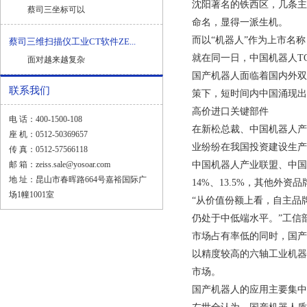
沈阳著名的铁西区，几条主
蔡司三坐标可以
命名，显得一派生机。
而以“机器人”作为上市名
蔡司三维扫描仪工业CT软件ZE...
就在同一日，中国机器人
T
面对越来越复杂
国产机器人面临着国内外双
联系我们
策下，短时间内中国涌现出
高价进口关键部件
电 话：400-1500-108
在新松总裁、中国机器人产
座 机：0512-50369657
业纷纷在我国投资建设生产
传 真：0512-57566118
邮 箱：zeiss.sale@yosoar.com
中国机器人产业联盟、中国
地 址：昆山市春晖路664号嘉裕国际广
14%
、
13.5%
，其他外资品
场1幢1001室
“从价值份额上看，自主品
仍处于中低端水平。”工信
市场占有率低的同时，国产
以精度较高的六轴工业机器
市场。
国产机器人的应用主要集中