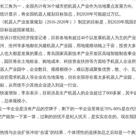
长三角为一，全国共计有
36
个城市把机器人产业作为当地重点发展方向。
统计显示，将全国机器人规划目标加总，到
2020
年可能超过万亿。
《机器人产业发展规划（
2016-2020
年）》制定的目标是，到
2020
年我国
目标远超国家规划。
告诉
21
世纪经济报道记者，目前各地有超过
40
个以发展机器人为主的产业
河、沧州等多地都在兴建机器人产业园，用地规模动辄上千亩，投资大多
人也大都是发展的重点，青岛国家高新技术产业开发区高端智能制造事业
，园区将在土地租金、购地成本、科技资金扶持等方面给予机器人企业所
器人产业园中，企业数目、规模都很小，难以形成聚集优势，散、小、乱
迫切需求机器人等企业在当地落地，但在全国存在着太多机器人产业园，
贴，从而使不少其他企业进入到这一行业。
快速增加，李东表示，目前涉及生产机器人的企业超过了
800
多家，其中
，总体规模小。
近一半企业是没有产品的空牌子，剩下的一半企业里将近
70%-80%
是在代
把产能加一下算一算，过剩的担忧不是杞人忧天，是实实在在的。现在我
热情与企业扩张冲动“合谋”的结果，个体理性的选择加总之后却是一个