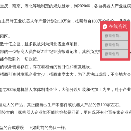
重庆、南京、湖北等地制定的规划显示，到
2020
年，各自机器人产业规模
自主品牌工业机器人年产量计划达
10
万台，按照每台
100
万的单价，规模也
在线咨询
蔡司售前咨询1
园区。
数十亿之巨，且多数被列为河北省重点项目。
蔡司售前咨询2
部的一位招商人员告诉
21
世纪经济报道记者，其所负责招商的园区目前已
蔡司售后咨询
能争取到的一切政策。
的现象普遍存在，存在着相当的盲目性和重复建设。
招商引资时发现企业太少，招商难度太大，为了尽快出成绩，不少地方会
超过
200
家是机器人本体制造企业，大部分以组装和代加工为主，处于产业
理别人的产品，真正能自己生产零部件或机器人产品的仅
100
家左右。
国较大的十家机器人企业能不能吃饱都是问题，更何况还有七百多家企业
典型的合成谬误，正如此前的光伏一样。