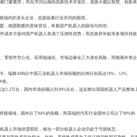
都门窗紧闭；而在浑河以南的高新技术开发区，道路大都以智慧、创新来
是领域内的龙头企业，也面临着行业共同的困境。
盟，抱团取暖的意味背后，有着国产机器人的躁动与彷徨。
件成本方面对国产机器人形成了压倒性优势；而在政府补贴等多项扶持政
、零部件空心化、应用低端化、市场边缘化三大潜在风险，而随着外资企
库卡、瑞典
ABB
占中国工业机器人市场份额的比例分别高达
18%
、
12%
、
争抢。
已达
2.2
万台，国内市场份额占到
30%
左右，这反映出我国机器人产品整体
焊接领域，国外占了
84%
的份额；而高端的汽车行业国外公司占了
90%
的
机器人市场供需双旺，相当一部分机器人企业仍处于亏损状态。