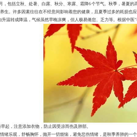
9 月，包括立秋、处暑、白露、秋分、寒露、霜降6 个节气。秋季，暑夏
养生。许多因素往往在不经意间影响着您的健康，且夏季过多的耗损也应
由升温转成降温，气候虽然早晚凉爽，但人极易倦怠、乏力等。根据中医“
睡早起，注意添加衣物，防止因受凉而伤及肺部。
情绪乐观，舒畅胸怀，抛开一切烦恼，避免悲伤情绪，是秋季养肺的一个