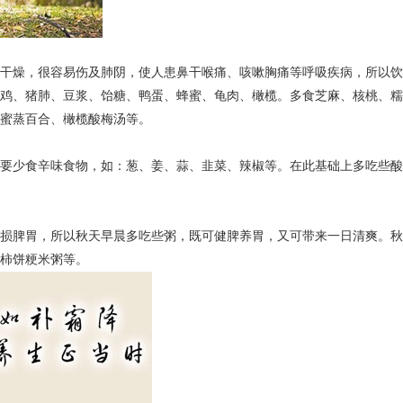
干燥，很容易伤及肺阴，使人患鼻干喉痛、咳嗽胸痛等呼吸疾病，所以饮
鸡、猪肺、豆浆、饴糖、鸭蛋、蜂蜜、龟肉、橄榄。多食芝麻、核桃、糯
蜜蒸百合、橄榄酸梅汤等。
要少食辛味食物，如：葱、姜、蒜、韭菜、辣椒等。在此基础上多吃些酸
损脾胃，所以秋天早晨多吃些粥，既可健脾养胃，又可带来一日清爽。秋
柿饼粳米粥等。