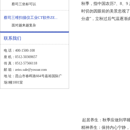
秋季，指中国农历7、8、
蔡司三坐标可以
时切勿因眼前的美景忽视了
蔡司三维扫描仪工业CT软件ZE...
分虚”，立秋过后气温逐渐
面对越来越复杂
联系我们
电 话：400-1500-108
座 机：0512-50369657
传 真：0512-57566118
邮 箱：zeiss.sale@yosoar.com
地 址：昆山市春晖路664号嘉裕国际广
场1幢1001室
起居养生：秋季应做到早
精神养生：保持内心宁静，