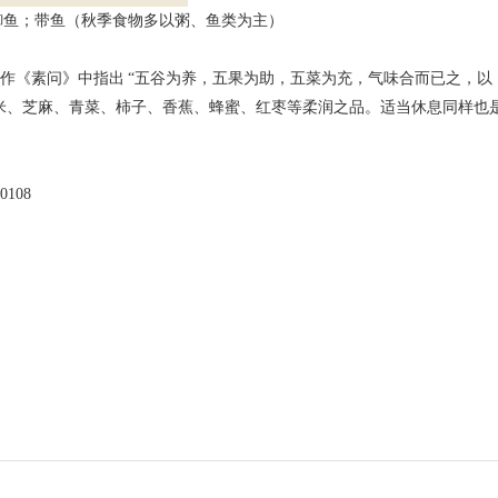
鲫鱼；带鱼（秋季食物多以粥、鱼类为主）
作《素问》中指出 “五谷为养，五果为助，五菜为充，气味合而已之，以
米、芝麻、青菜、柿子、香蕉、蜂蜜、红枣等柔润之品。适当休息同样也
108