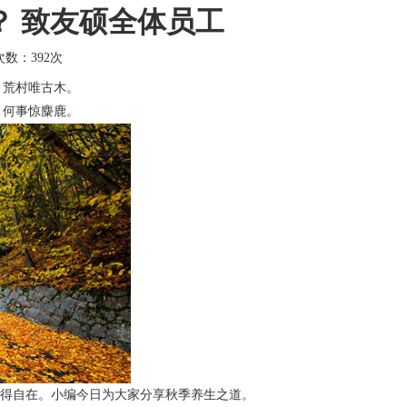
？ 致友硕全体员工
击次数：
392次
，荒村唯古木。
，何事惊麋鹿。
得自在。小编今日为大家分享秋季养生之道。