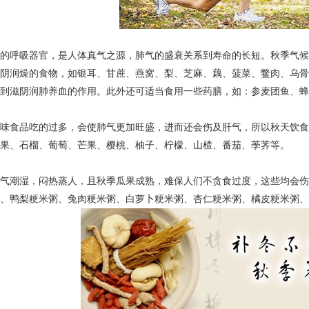
的呼吸器官，是人体真气之源，肺气的盛衰关系到寿命的长短。秋季气候
阴润燥的食物，如银耳、甘蔗、燕窝、梨、芝麻、藕、菠菜、鳖肉、乌骨
到滋阴润肺养血的作用。此外还可适当食用一些药膳，如：参麦团鱼、蜂
味食品吃的过多，会使肺气更加旺盛，进而还会伤及肝气，所以秋天饮食
果、石榴、葡萄、芒果、樱桃、柚子、柠檬、山楂、番茄、荸荠等。
气潮湿，闷热蒸人，且秋季瓜果成熟，难保人们不贪食过度，这些均会伤
、鸭梨粳米粥、兔肉粳米粥、白萝卜粳米粥、杏仁粳米粥、橘皮粳米粥、