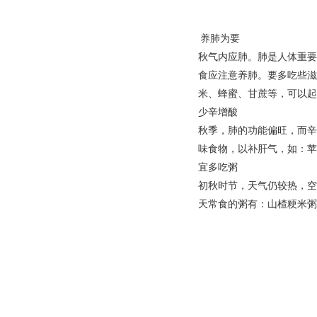
养肺为要
秋气内应肺。肺是人体重要
食应注意养肺。要多吃些滋
米、蜂蜜、甘蔗等，可以起
少辛增酸
秋季，肺的功能偏旺，而辛
味食物，以补肝气，如：苹
宜多吃粥
初秋时节，天气仍较热，空
天常食的粥有：山楂粳米粥