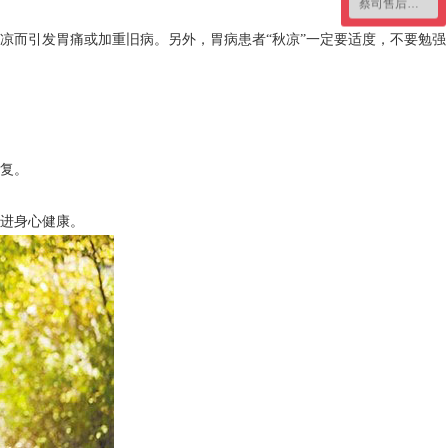
蔡司售后咨询
凉而引发胃痛或加重旧病。另外，胃病患者“秋凉”一定要适度，不要勉强
复。
进身心健康。