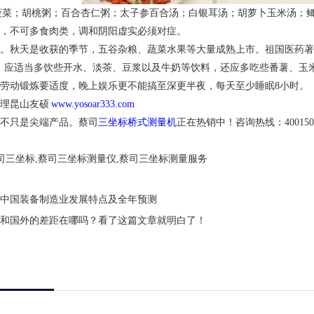
菠菜；胡桃粥；百合杏仁粥；太子参百合汤；白银耳汤；胡萝卜玉米汤；
，不可多食肉类，调和阴阳虚实必须对症。
。秋天是收获的季节，五谷杂粮、蔬菜水果等大量成熟上市。祖国医药著
，应适当多饮些开水、淡茶、豆浆以及牛奶等饮料，还应多吃些番薯、玉
劳动锻炼要适度，晚上娱乐更不能搞至深更半夜，每天至少睡眠8小时。
代理昆山友硕
www.yosoar333.com
不只是尖端产品。蔡司
三坐标桥式测量机
正在热销中！咨询热线：4001500
司三坐标,蔡司三坐标测量仪,蔡司三坐标测量服务
半年中国装备制造业发展特点及全年预测
和国外的差距在哪吗？看了这篇文章就明白了！