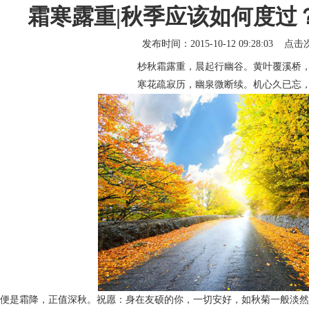
霜寒露重|秋季应该如何度过
发布时间：2015-10-12 09:28:03 点
杪秋霜露重，晨起行幽谷。黄叶覆溪桥
寒花疏寂历，幽泉微断续。机心久已忘
便是霜降，正值深秋。祝愿：身在友硕的你，一切安好，如秋菊一般淡然