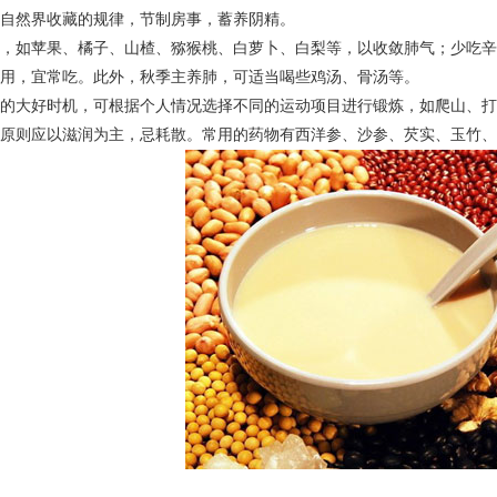
自然界收藏的规律，节制房事，蓄养阴精。
，如苹果、橘子、山楂、猕猴桃、白萝卜、白梨等，以收敛肺气；少吃辛
用，宜常吃。此外，秋季主养肺，可适当喝些鸡汤、骨汤等。
的大好时机，可根据个人情况选择不同的运动项目进行锻炼，如爬山、打
原则应以滋润为主，忌耗散。常用的药物有西洋参、沙参、芡实、玉竹、