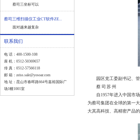
蔡司三坐标可以
蔡司三维扫描仪工业CT软件ZE...
面对越来越复杂
联系我们
电 话：400-1500-108
座 机：0512-50369657
传 真：0512-57566118
邮 箱：zeiss.sale@yosoar.com
园区党工委副书记、管委
地 址：昆山市春晖路664号嘉裕国际广
蔡 司 苏 州
场1幢1001室
自1957年进入中国市场
为蔡司集团在全球的第一大
大其高科技、高精密产品的