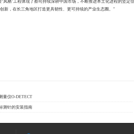
‘凤栖’工程体现了蔡司持续深耕中国市场，不断推进本土化进程的坚定
创新，在长三角地区打造更具韧性、更可持续的产业生态圈。”
量仪O-DETECT
标测针的安装指南