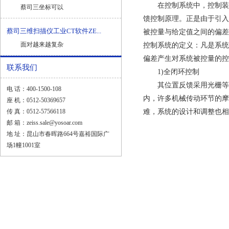
在控制系统中，控制装置
蔡司三坐标可以
馈控制原理。正是由于引入
蔡司三维扫描仪工业CT软件ZE...
被控量与给定值之间的偏差
面对越来越复杂
控制系统的定义：凡是系统
偏差产生对系统被控量的控
联系我们
1)全闭环控制
其位置反馈采用光栅等检
电 话：400-1500-108
内，许多机械传动环节的摩
座 机：0512-50369657
传 真：0512-57566118
难，系统的设计和调整也相
邮 箱：zeiss.sale@yosoar.com
地 址：昆山市春晖路664号嘉裕国际广
场1幢1001室