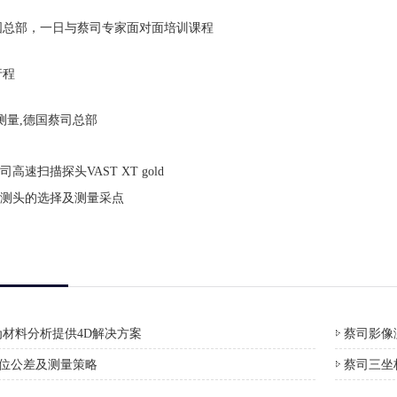
国总部，一日与蔡司专家面对面培训课程
行程
测量,德国蔡司总部
蔡司高速扫描探头VAST XT gold
测头的选择及测量采点
材料分析提供4D解决方案
蔡司影像测
形位公差及测量策略
蔡司三坐