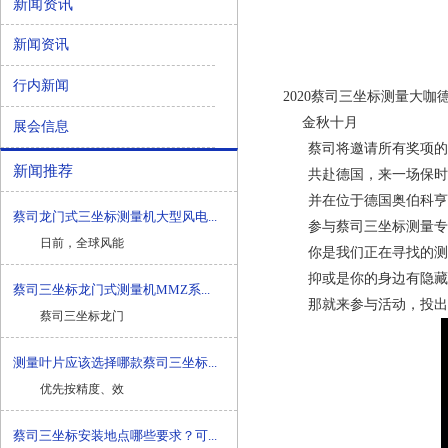
新闻资讯
新闻资讯
行内新闻
2020
蔡司三坐标
测量大咖
金秋十月
展会信息
蔡司将邀请所有奖项的
新闻推荐
共赴德国，来一场保时
并在位于德国奥伯科亨
蔡司龙门式三坐标测量机大型风电...
参与蔡司三坐标测量专
日前，全球风能
你是我们正在寻找的测
抑或是你的身边有隐藏的
蔡司三坐标龙门式测量机MMZ系...
那就来参与活动，投出你
蔡司三坐标龙门
测量叶片应该选择哪款蔡司三坐标...
优先按精度、效
蔡司三坐标安装地点哪些要求？可...