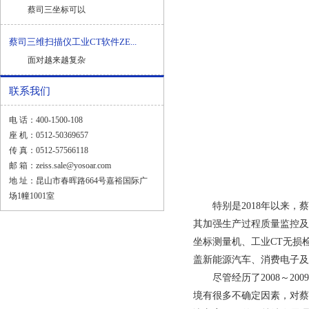
蔡司三坐标可以
蔡司三维扫描仪工业CT软件ZE...
面对越来越复杂
联系我们
电 话：400-1500-108
座 机：0512-50369657
传 真：0512-57566118
邮 箱：zeiss.sale@yosoar.com
地 址：昆山市春晖路664号嘉裕国际广
场1幢1001室
特别是2018年以来，蔡
其加强生产过程质量监控及
坐标测量机
、工业CT无损
盖新能源汽车、消费电子及
尽管经历了2008～20
境有很多不确定因素，对蔡