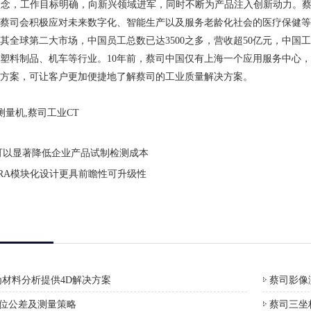
理念，工作目标明确，向新兴领域进军，同时不断为产品注入创新动力。蔡司集团主
蔡司会积极应对未来数字化、智能生产以及服务老龄化社会的医疗保健等
球第二大市场，中国员工总数已达3500之多，营收超50亿元，中国工
塑料制品、机车等行业。10年前，蔡司中国仅有上海一个应用服务中心
方案，可让客户更加便捷地了解蔡司的工业质量解决方案。
测量机,蔡司工业CT
可以显著降低企业产品试制检测成本
URA模块化设计更具前瞻性可升级性
材料分析提供4D解决方案
蔡司影像测
形位公差及测量策略
蔡司三坐