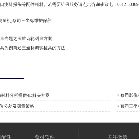
口测针探头等配件耗材。若需要维保服务请
点击咨询
或致电：0512-50369
测量机,蔡司三坐标维护保养
量专题之圆锥齿轮测量方案
具为例简述三坐标调试检具的方法
材料分析提供4D解决方案
蔡司影像测
形位公差及测量策略
蔡司三坐
司配件
蔡司软件
关注微信