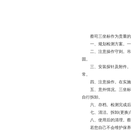
蔡司三坐标
作为贵重的
一、规划检测方案。一先
二、注意操作守则。吊装
固。
三、安装探针及附件。按
常。
四、注意操作。在实施测
五、意外情况。三坐标在使
自行拆卸。
六、存档。检测完成后，
七、清洁。拆卸(更换)
八、使用后的清理。蔡司
若您自己不会维护保养，