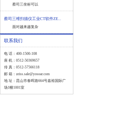
蔡司三坐标可以
蔡司三维扫描仪工业CT软件ZE...
面对越来越复杂
联系我们
电 话：400-1500-108
座 机：0512-50369657
传 真：0512-57566118
邮 箱：zeiss.sale@yosoar.com
地 址：昆山市春晖路664号嘉裕国际广
场1幢1001室