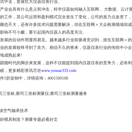
式中去，发展壮大仪器仪表行业。
产业会具有什么意义和冲击，科学仪器如何融入互联网 、大数据、云计
的工作，其公司运营和盈利模式完全发生了变化，公司的发力点改变了，
额也不大，还有许多技术问题需要解决，但在互联网＋大众检测领域却成
影响不可小觑，要引起国内仪器人的高度关注。
发展的拉动作用显而易见。越来越多行业前驱者意识到，抓住互联网＋的
业的发展较终寻到了良方。相信不久的将来，仪器仪表行业的传统中小企
地成熟起来!
跟随时代的脚步来发展，这样不仅能提到国内仪器仪表的竞争力，还有利
硕，更多精彩资讯尽在
www.yosoar333.com
折促销中，详情咨询：4001500108
司三坐标,蔡司三坐标测量仪,蔡司三坐标测量服务
浅谈空气轴承技术
好模具制造？测量专题必看好文