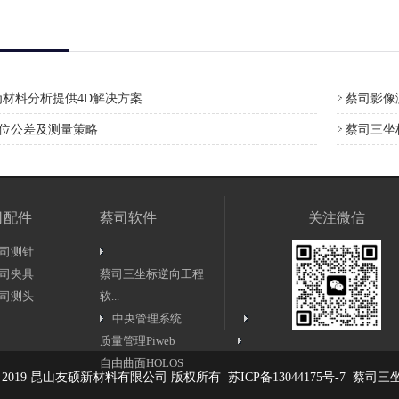
材料分析提供4D解决方案
蔡司影像测
形位公差及测量策略
蔡司三坐
司配件
蔡司软件
关注微信
司测针
司夹具
蔡司三坐标逆向工程
司测头
软...
中央管理系统
质量管理Piweb
自由曲面HOLOS
ht © 2019 昆山友硕新材料有限公司 版权所有
苏ICP备13044175号-7
蔡司三