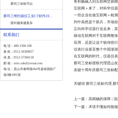
务积极融入到互联网交易模
蔡司三坐标可以
互联网＋来了，对科学仪器
一些企业在做互联网＋检测
蔡司三维扫描仪工业CT软件ZE...
列中虽然是个新兵，市场份
面对越来越复杂
正向科学仪器行业走来，其
联系我们
移动互联网对于互联网整体
应用，还是让这个较传统行
电 话：400-1500-108
仪表行业甚至整个中国渐渐
座 机：0512-50369657
在互联网的时代，仪器仪表
传 真：0512-57566118
蔡司三坐标授权代理昆山友
邮 箱：zeiss.sale@yosoar.com
地 址：昆山市春晖路664号嘉裕国际广
友硕十周年庆蔡司三坐标配件5
场1幢1001室
关键词:蔡司三坐标代理,蔡
上一篇：
高精确的保障 | 
下一篇：
术语不懂如何能做