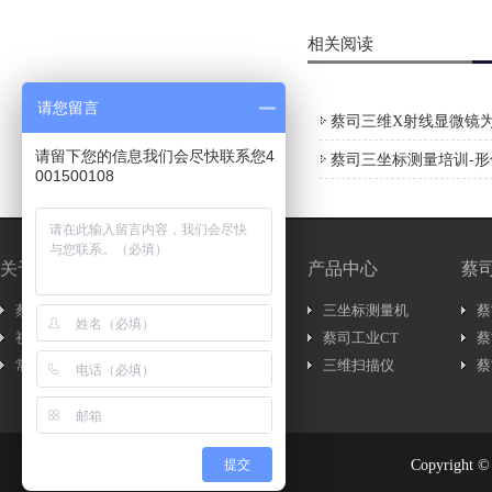
相关阅读
请您留言
蔡司三维X射线显微镜为
请留下您的信息我们会尽快联系您4
蔡司三坐标测量培训-
001500108
关于我们
新闻中心
产品中心
蔡
蔡司简介
新闻资讯..
三坐标测量机
蔡
视频介绍
行内新闻..
蔡司工业CT
蔡
常见问题
展会信息..
三维扫描仪
蔡
提交
Copyrig