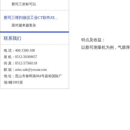
蔡司三坐标可以
蔡司三维扫描仪工业CT软件ZE...
面对越来越复杂
联系我们
特点及收益：
以蔡司测量机为例，气膜厚
电 话：400-1500-108
座 机：0512-50369657
传 真：0512-57566118
邮 箱：zeiss.sale@yosoar.com
地 址：昆山市春晖路664号嘉裕国际广
场1幢1001室