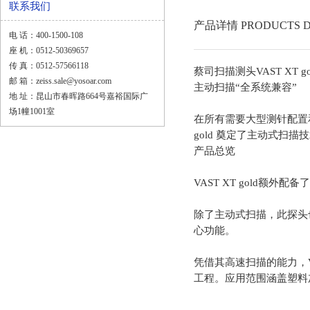
联系我们
产品详情 PRODUCTS D
电 话：400-1500-108
座 机：0512-50369657
传 真：0512-57566118
蔡司扫描测头
VAST XT go
邮 箱：zeiss.sale@yosoar.com
主动扫描“全系统兼容”
地 址：昆山市春晖路664号嘉裕国际广
场1幢1001室
在所有需要大型测针配置和
gold 奠定了主动式扫描
产品总览
VAST XT gold
除了主动式扫描，此探头也
心功能。
凭借其高速扫描的能力，V
工程。应用范围涵盖塑料