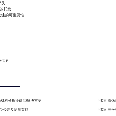
探头
换的托盘
保较佳的可重复性
T
Z B
材料分析提供4D解决方案
蔡司影像测
形位公差及测量策略
蔡司三坐