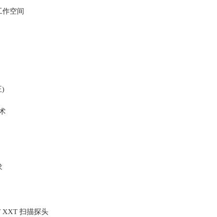
工作空间
)
术
求
 XXT 扫描探头