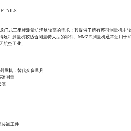
ETAILS
龙门式三坐标测量机
满足较高的需求：其提供了所有蔡司测量机中
得这种测量机较适合测量特大型的零件。MMZ E 测量机通常适用于
天航空工业。
测量机
；替代众多量具
可精确测量
安装
面装卸工件