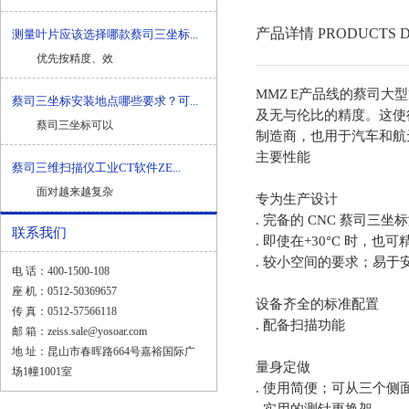
产品详情 PRODUCTS D
测量叶片应该选择哪款蔡司三坐标...
优先按精度、效
MMZ E产品线的蔡司大型
蔡司三坐标安装地点哪些要求？可...
及无与伦比的精度。这使
蔡司三坐标可以
制造商，也用于汽车和航
主要性能
蔡司三维扫描仪工业CT软件ZE...
面对越来越复杂
专为生产设计
. 完备的 CNC
蔡司三坐标
联系我们
. 即使在+30°C 时，也
. 较小空间的要求；易于
电 话：400-1500-108
座 机：0512-50369657
设备齐全的标准配置
传 真：0512-57566118
. 配备扫描功能
邮 箱：zeiss.sale@yosoar.com
地 址：昆山市春晖路664号嘉裕国际广
量身定做
场1幢1001室
. 使用简便；可从三个侧