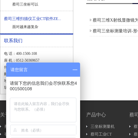
蔡司三坐标可以
蔡司三维扫描仪工业CT软件ZE...
蔡司三维X射线显微镜为
面对越来越复杂
蔡司三坐标测量培训-
联系我们
电 话：400-1500-108
座 机：0512-50369657
传 真：0512-57566118
请您留言
邮 箱：zeiss.sale@yosoar.com
地 址：昆山市春晖路664号嘉裕国际广
请留下您的信息我们会尽快联系您4
场1幢1001室
001500108
关于我们
新闻中心
产品中心
蔡
蔡司简介
新闻资讯..
三坐标测量机
蔡
视频介绍
行内新闻..
蔡司工业CT
蔡