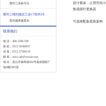
设计紧凑，占用空间小
蔡司三坐标可以
集成探针更换器
蔡司三维扫描仪工业CT软件ZE...
面对越来越复杂
可选择配备底座架构
联系我们
电 话：400-1500-108
座 机：0512-50369657
传 真：0512-57566118
邮 箱：zeiss.sale@yosoar.com
地 址：昆山市春晖路664号嘉裕国际广
场1幢1001室