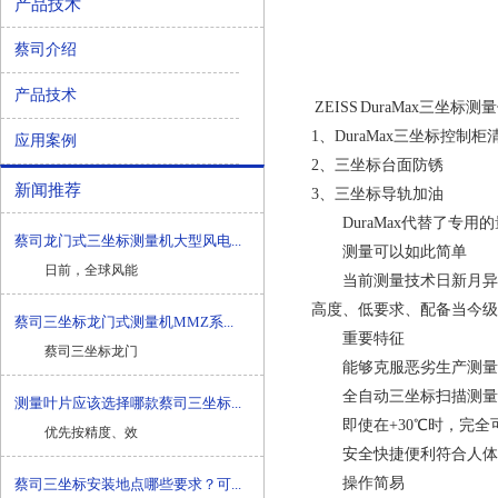
产品技术
蔡司介绍
产品技术
ZEISS
DuraMax
三坐标测量
1、DuraMax三坐标控制柜
应用案例
2、三坐标台面防锈
新闻推荐
3、三坐标导轨加油
DuraMax代替了专用
蔡司龙门式三坐标测量机大型风电...
测量可以如此简单
日前，全球风能
当前测量技术日新月异，在
高度、低要求、配备当今级
蔡司三坐标龙门式测量机MMZ系...
重要特征
蔡司三坐标龙门
能够克服恶劣生产测量
全自动三坐标扫描测量
测量叶片应该选择哪款蔡司三坐标...
即使在+30℃时，完全
优先按精度、效
安全快捷便利符合人体
操作简易
蔡司三坐标安装地点哪些要求？可...