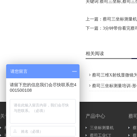
关键词:蔡司三坐标,蔡司三坐
上一篇：
蔡司三坐标测量机
下一篇：
3分钟带你看完蔡
相关阅读
请您留言
蔡司三维X射线显微镜为
请留下您的信息我们会尽快联系您4
蔡司三坐标测量培训-
001500108
关于我们
新闻中心
产品中心
蔡
蔡司简介
新闻资讯..
三坐标测量机
蔡
视频介绍
行内新闻..
蔡司工业CT
蔡