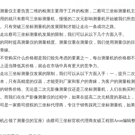
量仪主要负责二维的检测主要用于工件的检测，二蔡司三坐标测量机主
用的就只有蔡司三坐标测量机，慢慢的二次元影响测量机开始被我们所忽
。只有突破三坐标测量机的发展限制才能让走出一条成功之路。
走出
蔡司三坐标
测量机发展的限制，我们可以从以下几个方面入手。
同时提高测量仪的测量精度。测量仪重在测量仪，我们使用测量仪的目
青睐。
管购买什么价格都是我们较先考虑的要素之一，每台测量机的价格都不
上适当降低其价格，就会在市场中具有更大的竞争力。
出三坐标测量仪发展的限制，我们可以从以下方面入手：一，提升二次
本，只有高精度的仪器，才能受到厂家和客户的青睐，为客户的测量检测
的销售价格。无论是二次元影像测量仪还是三坐标测量机，人们在购买时
。而我们在生产影像测量仪的过程中，如果在提高二次元精度的基础上，
是一家蔡司授权的三坐标代理商，专注于销售踩死
三坐标测量机
，如果
占领了测量仪的宝座》由蔡司三坐标官权代理商友硕工程部Aron编辑