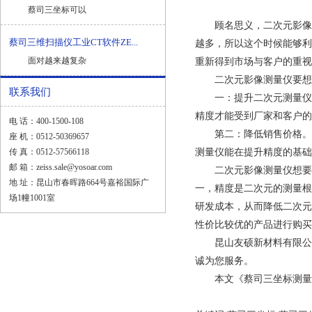
蔡司三坐标可以
顾名思义，二次元影像测
蔡司三维扫描仪工业CT软件ZE...
越多，所以这个时候能够利
面对越来越复杂
重新得到市场与客户的重视
二次元影像测量仪要想
联系我们
一：提升二次元测量仪的
精度才能受到厂家和客户的
电 话：400-1500-108
第二：降低销售价格。不
座 机：0512-50369657
传 真：0512-57566118
测量仪能在提升精度的基础
邮 箱：zeiss.sale@yosoar.com
二次元影像测量仪想要走
地 址：昆山市春晖路664号嘉裕国际广
一，精度是二次元的测量根
场1幢1001室
研发成本，从而降低二次元
性价比较优的产品进行购买
昆山友硕新材料有限公司
诚为您服务。
本文《蔡司三坐标测量机