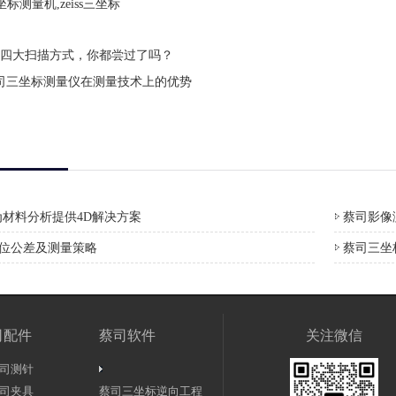
标测量机,zeiss三坐标
四大扫描方式，你都尝过了吗？
司三坐标测量仪在测量技术上的优势
材料分析提供4D解决方案
蔡司影像测
形位公差及测量策略
蔡司三坐
司配件
蔡司软件
关注微信
司测针
司夹具
蔡司三坐标逆向工程