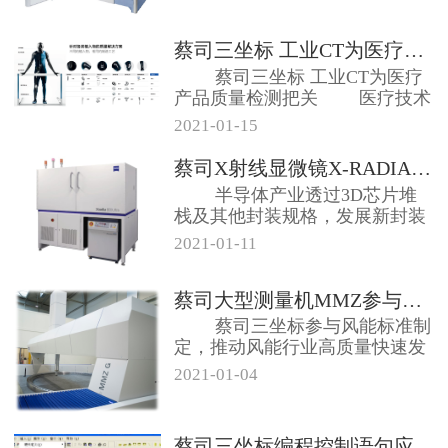
蔡司三坐标 工业CT为医疗产品质...
蔡司三坐标 工业CT为医疗
产品质量检测把关 医疗技术
行业监...
2021-01-15
蔡司X射线显微镜X-RADIA半...
半导体产业透过3D芯片堆
栈及其他封装规格，发展新封装
方法和测试方...
2021-01-11
蔡司大型测量机MMZ参与风力发电...
蔡司三坐标参与风能标准制
定，推动风能行业高质量快速发
展，落实“3...
2021-01-04
蔡司三坐标编程控制语句应用分析