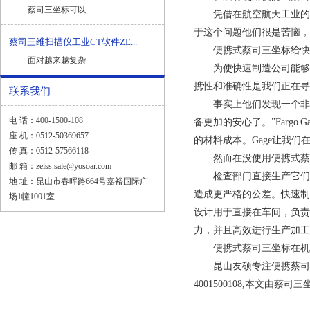
蔡司三坐标可以
凭借在航空航天工业的主
于这个问题他们很是苦恼，
蔡司三维扫描仪工业CT软件ZE...
便携式蔡司三坐标给快速
面对越来越复杂
为使快速制造公司能够评估
携性和准确性是我们正在寻
联系我们
事实上他们发现一个非
电 话：400-1500-108
备更加的安心了。”Far
座 机：0512-50369657
的材料成本。Gage让我们
传 真：0512-57566118
然而在没使用便携式蔡司
邮 箱：zeiss.sale@yosoar.com
检查部门直接生产它们可
地 址：昆山市春晖路664号嘉裕国际广
造成更严格的公差。快速制造厂
场1幢1001室
设计用于直接在车间，负责
力，并且高效进行生产加工
便携式蔡司三坐标在机床
昆山友硕专注便携蔡司三坐标
4001500108,本文由