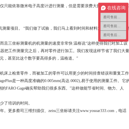
仅只能依靠微米电子高度计进行测量，但是需要浪费大把时间和材料。鉴
在线咨询
蔡司售前咨询1
蔡司售前咨询2
量项目。 “我们做了试验，我们马上看到时间和材料消耗的减少，” “
蔡司售后咨询
而且三坐标测量机的机测量的速度非常快 温格说“这样使得我们对加工设
加工机器把工件测量完之后，再对零件进行加工。我们发现这样节省了我们大
0美元，甚至比这个数字要高得多的，温格道。”
机床上检查零件，而被加工的零件可以用更少的时间排查错误和重复工作
s是一种高度准确的0.005mm(高达.0002),易于使用的测量工件。 它
ARO Gage确实帮助我们很多东西。”这样做能节省时间、物力、人
少了培训的时间。
维扫描仪、zeiss三坐标请关注www.yosoar333.com，电话