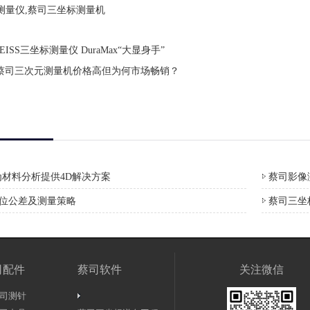
测量仪,蔡司三坐标测量机
EISS三坐标测量仪 DuraMax“大显身手”
蔡司三次元测量机价格高但为何市场畅销？
材料分析提供4D解决方案
蔡司影像测
形位公差及测量策略
蔡司三坐
司配件
蔡司软件
关注微信
司测针